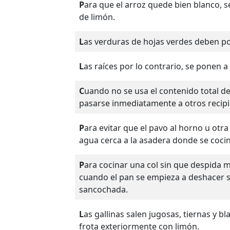
Para que el arroz quede bien blanco, se le añade al agua de cocción unas gotas de jugo
de limón.
Las verduras de hojas verdes deben p
Las raíces por lo contrario, se ponen a
Cuando no se usa el contenido total de una lata de conservas, lo que resta debe
pasarse inmediatamente a otros recipie
Para evitar que el pavo al horno u otra carne se seque, hay que poner un recipiente con
agua cerca a la asadera donde se cocin
Para cocinar una col sin que despida mal olor, se pone a cocinar ésta con un pan duro;
cuando el pan se empieza a deshacer se
sancochada.
Las gallinas salen jugosas, tiernas y blandas, si después de abrirlas y lavarlas se les
frota exteriormente con limón.