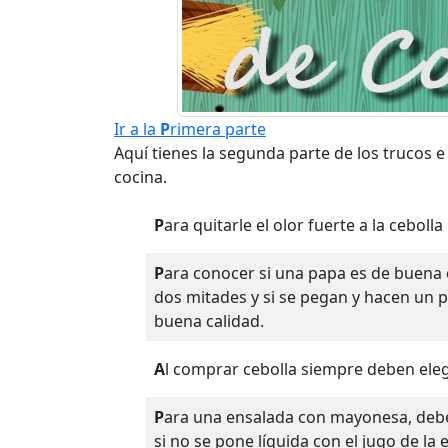
Ir a la
P
rimera parte
Aquí tienes la segunda parte de los trucos e 
cocina.
Para quitarle el olor fuerte a la cebol
Para conocer si una papa es de buena calidad; pártase por la mitad, júntese luego las
dos mitades y si se pegan y hacen un po
buena calidad.
Al comprar cebolla siempre deben ele
Para una ensalada con mayonesa, debe de agregársele ésta a último momento porque
si no se pone líquida con el jugo de la 