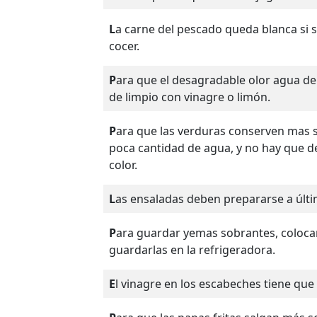
La carne del pescado queda blanca si se añade un poco de leche al agua donde se va a
cocer.
Para que el desagradable olor agua del mar desaparezca del pescado, se frota después
de limpio con vinagre o limón.
Para que las verduras conserven mas su gusto y color hay que ponerlas a cocer en
poca cantidad de agua, y no hay que d
color.
Las ensaladas deben prepararse a úl
Para guardar yemas sobrantes, colocarlas en un recipiente, cubrirlas con agua y
guardarlas en la refrigeradora.
El vinagre en los escabeches tiene qu