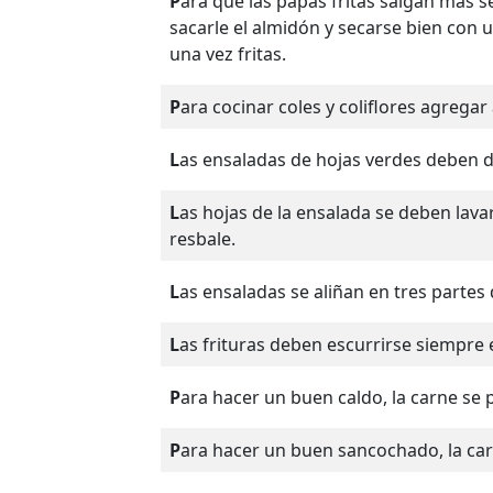
Para que las papas fritas salgan más secas y crocantes, deben enjuagarse en agua para
sacarle el almidón y secarse bien con u
una vez fritas.
Para cocinar coles y coliflores agrega
Las ensaladas de hojas verdes deben 
Las hojas de la ensalada se deben lavar y secar muy bien para evitar que el aliño
resbale.
Las ensaladas se aliñan en tres partes
Las frituras deben escurrirse siempre
Para hacer un buen caldo, la carne se 
Para hacer un buen sancochado, la car