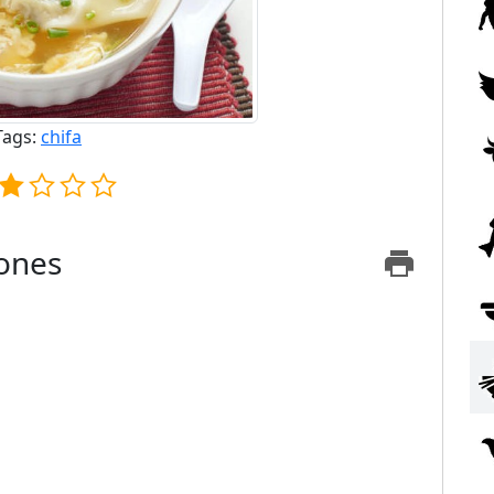
Tags:
chifa
iones